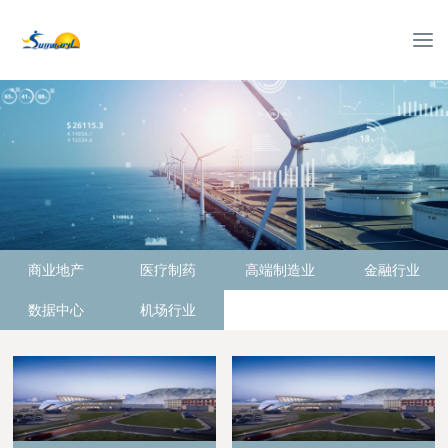
T
o
g
g
l
e
n
a
v
i
首 页
>
成功案例
>
智慧能源
g
商业地产
医疗制药
高端制造业
金融行业
a
t
数据中心
机场行业
i
o
n