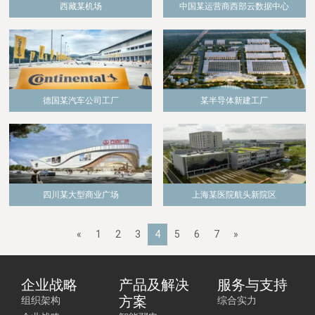
西藏某机场
中国某运营商西部云数据中心
德国某汽车公司工厂
某半导体新建工厂
四川某大型商业广场
上海某医院航头新院区
«
1
2
3
4
5
6
7
»
企业战略
产品及解决
服务与支持
方案
组织架构
综合实力